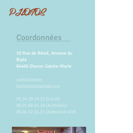
PHOTOS
Coordonnées
10 Rue de Révol, Annexe du
Bialé
64400 Oloron-Sainte-Marie
contact@gem-
lesmomentspartages.org
05.24.35.19.31
(Local)
06.01.66.01.19
(Activités)
06.04.52.34.01
(Administratif)