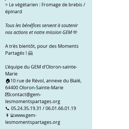
> Le végétarien : Fromage de brebis / 
épinard
Tous les bénéfices servent à soutenir 
nos actions et notre mission GEM 
🫶
A très bientôt, pour des Moments 
Partagés ! 🤗
L’équipe du GEM d’Oloron-sainte-
Marie
🏠10 rue de Révol, annexe du Bialé, 
64400 Oloron-Sainte-Marie
💌contact@gem-
lesmomentspartages.org
📞 05.24.35.19.31 / 06.01.66.01.19
👨‍💻
www.gem-
lesmomentspartages.org