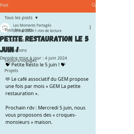
Post
Tous les posts
Les Moments Partagés
Tous les posts
30 mai 2024
1 min de lecture
Petite restauration le 5
Actualités
juin !
Formations
Dernière mise à jour :
4 juin 2024
Séjours/voyages
💝 Petite Resto le 5 juin ! 💝
Projets
🫶 Le café associatif du GEM propose 
une fois par mois « GEM La petite 
restauration ».
Prochain rdv : Mercredi 5 juin, nous 
vous proposons des « croques-
monsieurs » maison. 